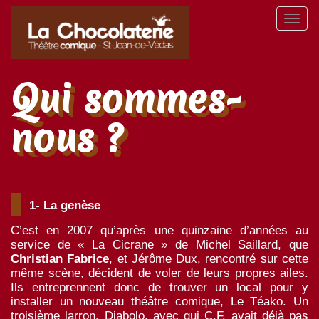
Aller
Toggl
au
naviga
contenu
principal
Qui sommes-
nous ?
1- La genèse
C’est en 2007 qu’après une quinzaine d’années au
service de « La Cicrane » de Michel Saillard, que
Christian Fabrice
, et Jérôme Dux, rencontré sur cette
même scène, décident de voler de leurs propres ailes.
Ils entreprennent donc de trouver un local pour y
installer un nouveau théâtre comique, Le Téako. Un
troisième larron, Diabolo, avec qui C.F. avait déjà pas