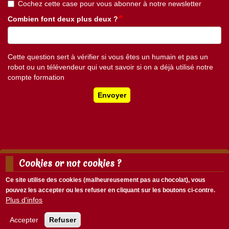
Cochez cette case pour vous abonner à notre newsletter
Combien font deux plus deux ?
Cette question sert à vérifier si vous êtes un humain et pas un
robot ou un télévendeur qui veut savoir si on a déjà utilisé notre
compte formation
Envoyer
Cookies or not cookies ?
Mentions légales
Nous écrire
Ce site utilise des cookies (malheureusement pas au chocolat), vous
Menu
pouvez les accepter ou les refuser en cliquant sur les boutons ci-contre.
Menu
Pied
Plus d'infos
Se connecter
du
de
compte
page
Accepter
Refuser