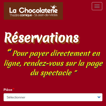
Aller
Toggl
au
naviga
contenu
principal
Réservations
Pour payer directement en
ligne, rendez-vous sur la page
du spectacle
Pièce